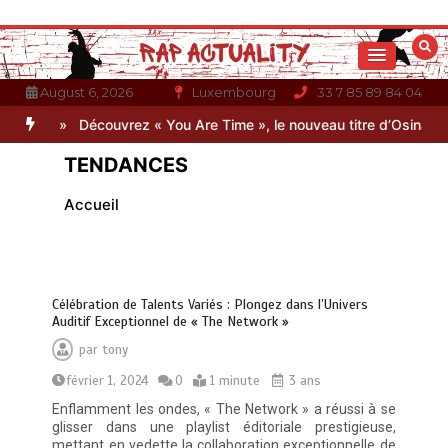
Aller
au
contenu
August 6, 2026
Luxembourg
33 7 85 89 84 04
2 »
Découvrez « You Are Time », le nouveau titre d’Osinaël
Gambin
TENDANCES
Accueil
Célébration de Talents Variés : Plongez dans l’Univers
Auditif Exceptionnel de « The Network »
par
tony
février 1, 2024
0
1 minute
3 ans
Enflamment les ondes, « The Network » a réussi à se
glisser dans une playlist éditoriale prestigieuse,
mettant en vedette la collaboration exceptionnelle de