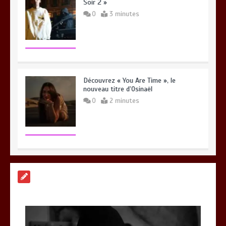
Soir 2 »
0
3 minutes
Découvrez « You Are Time », le
nouveau titre d’Osinaël
0
2 minutes
Gambino et Alonzo réunis sur le titre «
Zone à risque »
0
3 minutes