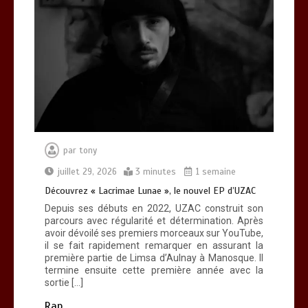
Découvrez « Lacrimae Lunae », le
nouvel EP d’UZAC
0
3 minutes
par
tony
Découvrez RZ avec son clip « Toulouse
Soir 2 »
juillet 29, 2026
3 minutes
1 semaine
0
3 minutes
Découvrez « Lacrimae Lunae », le nouvel EP d’UZAC
Depuis ses débuts en 2022, UZAC construit son
parcours avec régularité et détermination. Après
avoir dévoilé ses premiers morceaux sur YouTube,
il se fait rapidement remarquer en assurant la
première partie de Limsa d’Aulnay à Manosque. Il
termine ensuite cette première année avec la
Découvrez « You Are Time », le
sortie […]
nouveau titre d’Osinaël
0
2 minutes
Rap