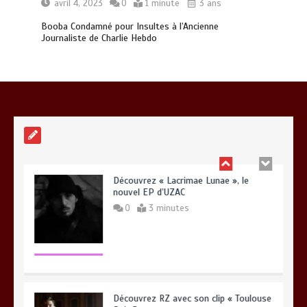
avril 4, 2023
0
1 minute
3 ans
Booba Condamné pour Insultes à l’Ancienne
Journaliste de Charlie Hebdo
Gambino et Alonzo réunis sur le titre «
Zone à risque »
0
3 minutes
Découvrez « Lacrimae Lunae », le
nouvel EP d’UZAC
0
3 minutes
Découvrez RZ avec son clip « Toulouse