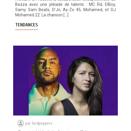
Bezza avec une pléiade de talents : MC Rd, ElBoy,
Samy Sam Beats, D’Jo, Ay-Zo 45, Mohamed, et DJ
Mohamed 22. La chanson […]
TENDANCES
Découvrez RZ avec son clip « Toulouse
Soir 2 »
0
3 minutes
Découvrez « You Are Time », le
nouveau titre d’Osinaël
0
2 minutes
par
lordpeppers