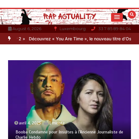
Aller
au
contenu
August 6, 2026
Luxembourg
33 7 85 89 84 04
 Soir 2 »
Découvrez « You Are Time », le nouveau titre d’Osinaël
avril 4, 2023
1 minute
Booba Condamné pour Insultes à l’Ancienne Journaliste de
Charlie Hebdo