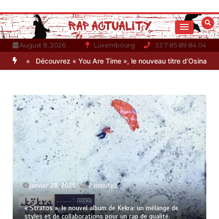
Aller
au
contenu
August 8, 2026
Luxembourg
33 7 85 89 84 04
2 »
Découvrez « You Are Time », le nouveau titre d’Osinaël
Gambin
janvier 28, 2023
2 minutes
« Stratos », le nouvel album de Kekra: un mélange de
styles et de collaborations pour un rap de qualité.