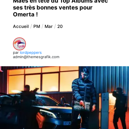
Maes en tête du Top Albums avec
ses très bonnes ventes pour
Omerta !
Accueil
PM
Mar
20
par
lordpeppers
admin@themesgrafik.com