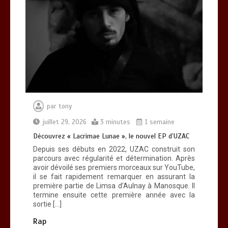
Découvrez « Lacrimae Lunae », le
nouvel EP d’UZAC
0
3 minutes
par
tony
Découvrez RZ avec son clip « Toulouse
Soir 2 »
juillet 29, 2026
3 minutes
1 semaine
0
3 minutes
Découvrez « Lacrimae Lunae », le nouvel EP d’UZAC
Depuis ses débuts en 2022, UZAC construit son
parcours avec régularité et détermination. Après
avoir dévoilé ses premiers morceaux sur YouTube,
il se fait rapidement remarquer en assurant la
première partie de Limsa d’Aulnay à Manosque. Il
termine ensuite cette première année avec la
Découvrez « You Are Time », le
sortie […]
nouveau titre d’Osinaël
0
2 minutes
Rap