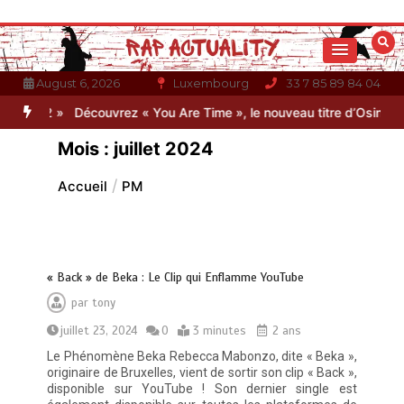
Aller
au
contenu
August 6, 2026
Luxembourg
33 7 85 89 84 04
 2 »
Découvrez « You Are Time », le nouveau titre d’Osinaël
Gambin
Mois :
juillet 2024
Accueil
PM
« Back » de Beka : Le Clip qui Enflamme YouTube
par
tony
juillet 23, 2024
0
3 minutes
2 ans
Le Phénomène Beka Rebecca Mabonzo, dite « Beka »,
originaire de Bruxelles, vient de sortir son clip « Back »,
disponible sur YouTube ! Son dernier single est