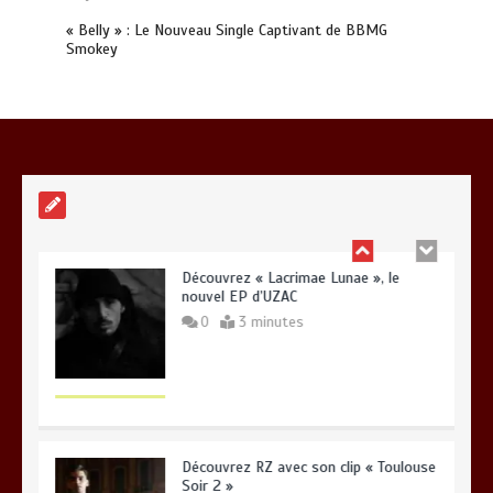
« Belly » : Le Nouveau Single Captivant de BBMG
Smokey
Gambino et Alonzo réunis sur le titre «
Zone à risque »
0
3 minutes
Découvrez « Lacrimae Lunae », le
nouvel EP d’UZAC
0
3 minutes
Découvrez RZ avec son clip « Toulouse
Soir 2 »