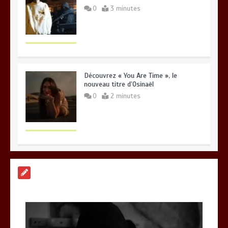
0
3 minutes
Découvrez « You Are Time », le
nouveau titre d’Osinaël
0
2 minutes
Gambino et Alonzo réunis sur le titre «
Zone à risque »
0
3 minutes