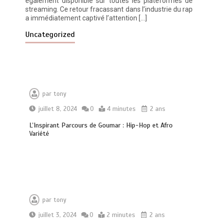
également disponible sur toutes les plateformes de
streaming. Ce retour fracassant dans l’industrie du rap
a immédiatement captivé l’attention […]
Uncategorized
Découvrez RZ avec son clip « Toulouse
par
tony
Soir 2 »
juillet 8, 2024
0
4 minutes
2 ans
0
3 minutes
L’Inspirant Parcours de Goumar : Hip-Hop et Afro
Variété
Découvrez « You Are Time », le
nouveau titre d’Osinaël
0
2 minutes
par
tony
juillet 3, 2024
0
2 minutes
2 ans