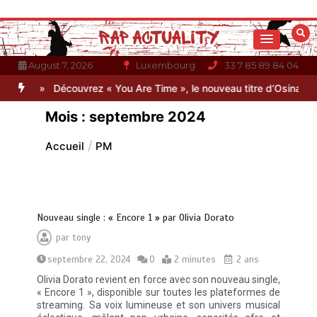
Aller
au
contenu
August 7, 2026
Luxembourg
33 7 85 89 84 04
oir 2 »
Découvrez « You Are Time », le nouveau titre d’Osinaël
Ga
Mois :
septembre 2024
Accueil
PM
Nouveau single : « Encore 1 » par Olivia Dorato
par
tony
septembre 22, 2024
0
2 minutes
2 ans
Olivia Dorato revient en force avec son nouveau single,
« Encore 1 », disponible sur toutes les plateformes de
streaming. Sa voix lumineuse et son univers musical