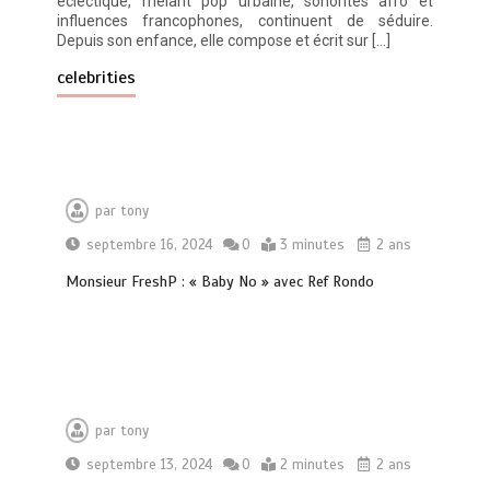
éclectique, mêlant pop urbaine, sonorités afro et
influences francophones, continuent de séduire.
Depuis son enfance, elle compose et écrit sur […]
celebrities
Découvrez RZ avec son clip « Toulouse
Soir 2 »
0
3 minutes
par
tony
septembre 16, 2024
0
3 minutes
2 ans
Monsieur FreshP : « Baby No » avec Ref Rondo
Découvrez « You Are Time », le
nouveau titre d’Osinaël
0
2 minutes
par
tony
septembre 13, 2024
0
2 minutes
2 ans