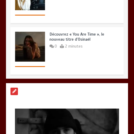
Découvrez « You Are Time », le
nouveau titre d’Osinaël
0
2 minutes
Gambino et Alonzo réunis sur le titre «
Zone à risque »
0
3 minutes