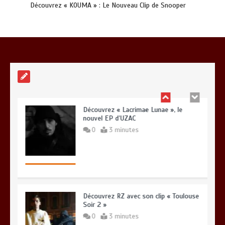
Découvrez « KOUMA » : Le Nouveau Clip de Snooper
Gambino et Alonzo réunis sur le titre «
Zone à risque »
0
3 minutes
Découvrez « Lacrimae Lunae », le
nouvel EP d’UZAC
0
3 minutes
Découvrez RZ avec son clip « Toulouse
Soir 2 »
0
3 minutes