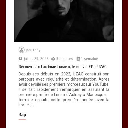
Découvrez « Lacrimae Lunae », le
nouvel EP d’UZAC
0
3 minutes
par
tony
Découvrez RZ avec son clip « Toulouse
Soir 2 »
juillet 29, 2026
3 minutes
1 semaine
0
3 minutes
Découvrez « Lacrimae Lunae », le nouvel EP d’UZAC
Depuis ses débuts en 2022, UZAC construit son
parcours avec régularité et détermination. Après
avoir dévoilé ses premiers morceaux sur YouTube,
il se fait rapidement remarquer en assurant la
première partie de Limsa d’Aulnay à Manosque. Il
termine ensuite cette première année avec la
Découvrez « You Are Time », le
sortie […]
nouveau titre d’Osinaël
0
2 minutes
Rap