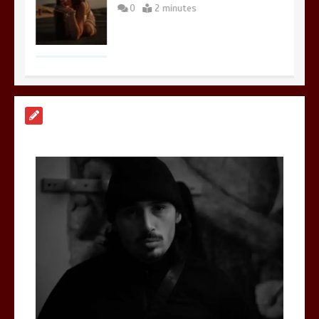
0
2 minutes
Gambino et Alonzo réunis sur le titre «
Zone à risque »
0
3 minutes
Découvrez « Lacrimae Lunae », le
nouvel EP d’UZAC
0
3 minutes