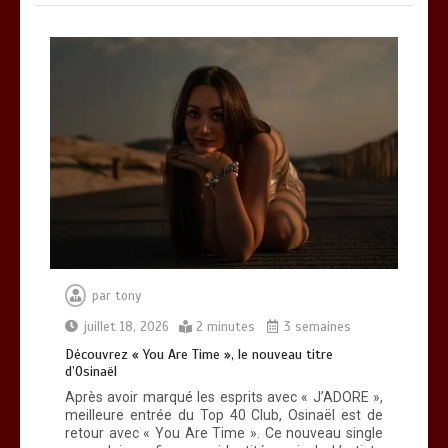
par
tony
juillet 18, 2026
2 minutes
3 semaines
Découvrez « You Are Time », le nouveau titre
d’Osinaël
Après avoir marqué les esprits avec « J’ADORE »,
meilleure entrée du Top 40 Club, Osinaël est de
retour avec « You Are Time ». Ce nouveau single