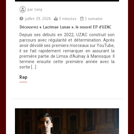
par
tony
Découvrez RZ avec son clip « Toulouse
Soir 2 »
juillet 29, 2026
3 minutes
1 semaine
0
3 minutes
Découvrez « Lacrimae Lunae », le nouvel EP d’UZAC
Depuis ses débuts en 2022, UZAC construit son
parcours avec régularité et détermination. Après
avoir dévoilé ses premiers morceaux sur YouTube,
il se fait rapidement remarquer en assurant la
première partie de Limsa d’Aulnay à Manosque. Il
termine ensuite cette première année avec la
Découvrez « You Are Time », le
sortie […]
nouveau titre d’Osinaël
0
2 minutes
Rap