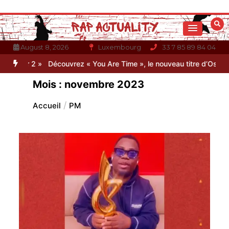
Aller
au
contenu
August 8, 2026
Luxembourg
33 7 85 89 84 04
r 2 »
Découvrez « You Are Time », le nouveau titre d’Osinaël
Gamb
Mois :
novembre 2023
Accueil
PM