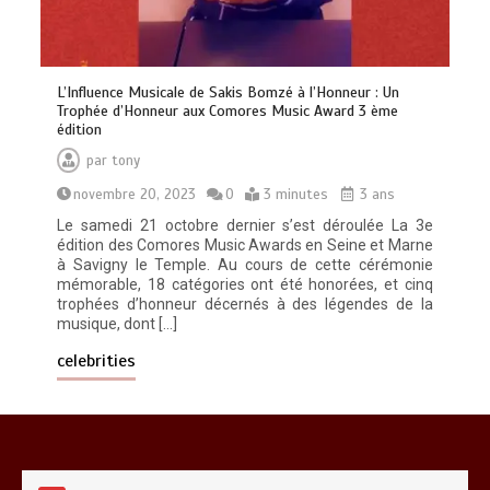
Découvrez RZ avec son clip « Toulouse
Soir 2 »
0
3 minutes
L’Influence Musicale de Sakis Bomzé à l’Honneur : Un
Trophée d’Honneur aux Comores Music Award 3 ème
édition
par
tony
novembre 20, 2023
0
3 minutes
3 ans
Découvrez « You Are Time », le
nouveau titre d’Osinaël
Le samedi 21 octobre dernier s’est déroulée La 3e
0
2 minutes
édition des Comores Music Awards en Seine et Marne
à Savigny le Temple. Au cours de cette cérémonie
mémorable, 18 catégories ont été honorées, et cinq
trophées d’honneur décernés à des légendes de la
musique, dont […]
celebrities
Gambino et Alonzo réunis sur le titre «
Zone à risque »
0
3 minutes